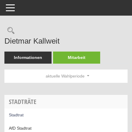
Toggle navigation
Rechercheauswahl
Dietmar Kallweit
Informationen
Mitarbeit
aktuelle Wahlperiode
STADTRÄTE
Stadtrat
AfD Stadtrat