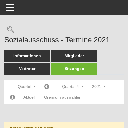
Toggle navigation
Rechercheauswahl
Sozialausschuss - Termine 2021
Informationen
Mitglieder
Vertreter
Sitzungen
Quartal
Quartal 4
2021
Aktuell
Gremium auswählen