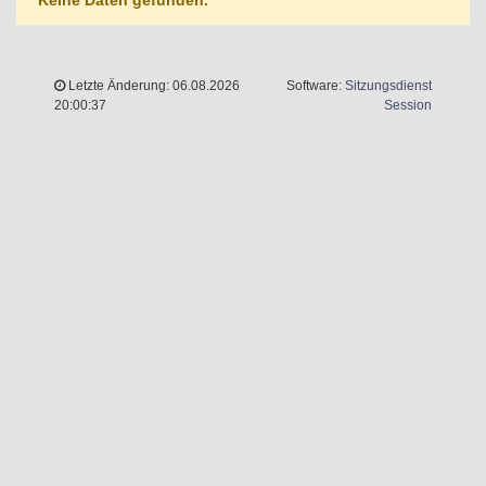
Keine Daten gefunden.
Letzte Änderung: 06.08.2026
Software:
Sitzungsdienst
(Wird in 
20:00:37
Session