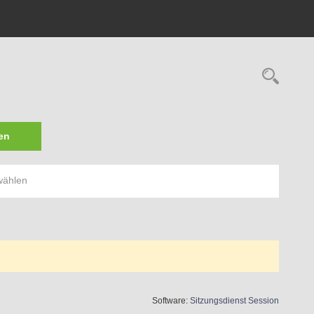
Rech
en
wählen
(Wird in 
Software:
Sitzungsdienst
Session