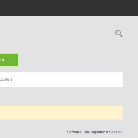
Rech
en
wählen
(Wird in 
Software:
Sitzungsdienst
Session