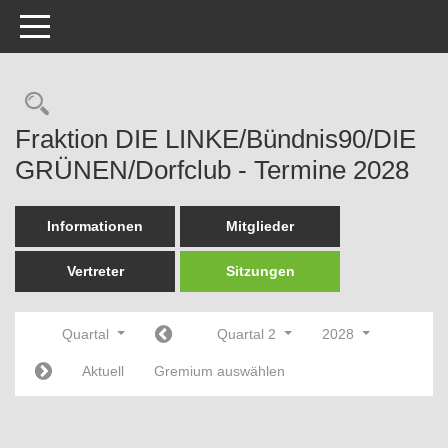
Toggle navigation
Rechercheauswahl
Fraktion DIE LINKE/Bündnis90/DIE
GRÜNEN/Dorfclub - Termine 2028
Informationen
Mitglieder
Vertreter
Sitzungen
Quartal
Quartal 2
2028
Aktuell
Gremium auswählen