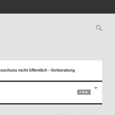
Rech
schuss nicht öffentlich - Vorberatung
2 Dok.