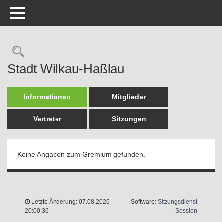
Toggle navigation
Rechercheauswahl
Stadt Wilkau-Haßlau
Informationen
Mitglieder
Vertreter
Sitzungen
Keine Angaben zum Gremium gefunden.
Letzte Änderung: 07.08.2026
Software:
Sitzungsdienst
(Wird in 
20:00:36
Session