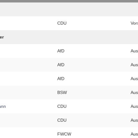
CDU
Vors
er
AfD
Aus
AfD
Aus
AfD
Aus
BSW
Aus
ann
CDU
Aus
CDU
Aus
FWCW
Aus