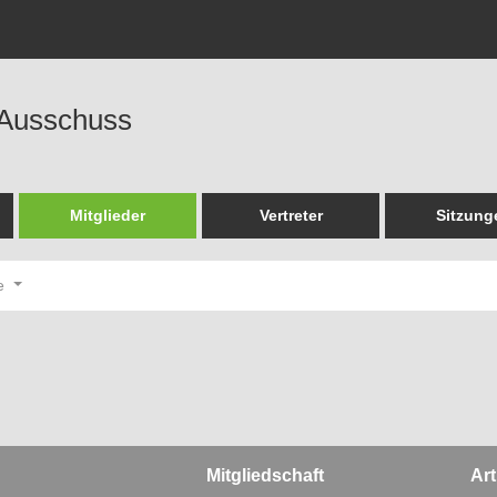
 Ausschuss
Mitglieder
Vertreter
Sitzung
de
Mitgliedschaft
Art