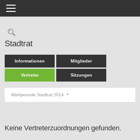
Toggle navigation
Rechercheauswahl
Stadtrat
Informationen
Mitglieder
Vertreter
Sitzungen
Wahlperiode Stadtrat 2014
Keine Vertreterzuordnungen gefunden.