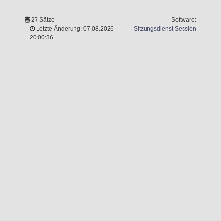
27 Sätze
Software:
(Wird in 
Letzte Änderung: 07.08.2026
Sitzungsdienst
Session
20:00:36