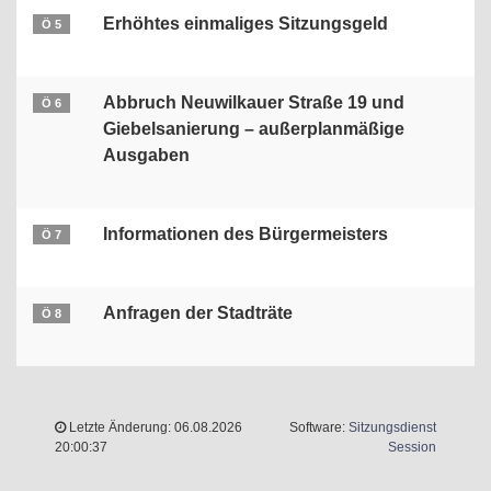
Erhöhtes einmaliges Sitzungsgeld
Ö 5
Abbruch Neuwilkauer Straße 19 und
Ö 6
Giebelsanierung – außerplanmäßige
Ausgaben
Informationen des Bürgermeisters
Ö 7
Anfragen der Stadträte
Ö 8
Letzte Änderung: 06.08.2026
Software:
Sitzungsdienst
(Wird in 
20:00:37
Session