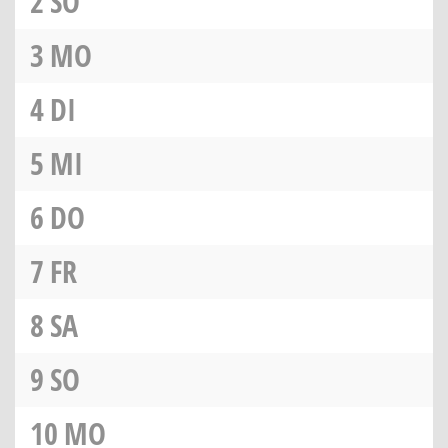
2
SO
3
MO
4
DI
5
MI
6
DO
7
FR
8
SA
9
SO
10
MO