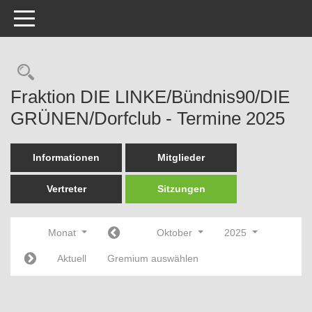
Toggle navigation
Rechercheauswahl
Fraktion DIE LINKE/Bündnis90/DIE
GRÜNEN/Dorfclub - Termine 2025
Informationen
Mitglieder
Vertreter
Sitzungen
Monat
Oktober
2025
Aktuell
Gremium auswählen