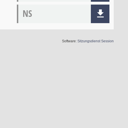
NS
(Wird in 
Software:
Sitzungsdienst
Session