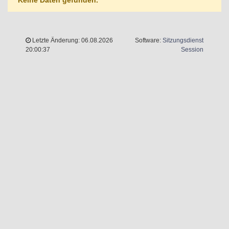
Keine Daten gefunden.
Letzte Änderung: 06.08.2026
Software:
Sitzungsdienst
(Wird in 
20:00:37
Session