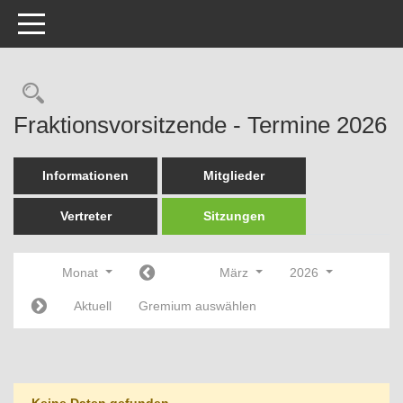
Toggle navigation
Rechercheauswahl
Fraktionsvorsitzende - Termine 2026
Informationen
Mitglieder
Vertreter
Sitzungen
Monat
März
2026
Aktuell
Gremium auswählen