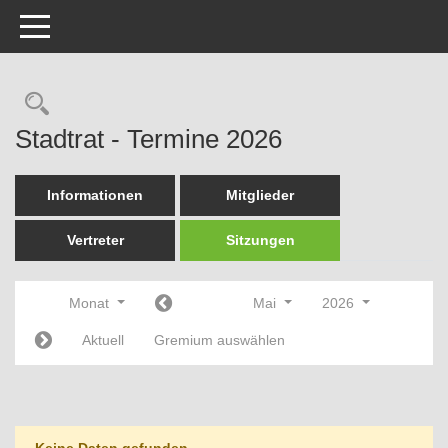
Toggle navigation
Rechercheauswahl
Stadtrat - Termine 2026
Informationen
Mitglieder
Vertreter
Sitzungen
Monat
Mai
2026
Aktuell
Gremium auswählen