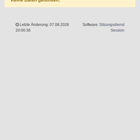
Keine Daten gefunden.
Letzte Änderung: 07.08.2026
Software:
Sitzungsdienst
(Wird in 
20:00:36
Session