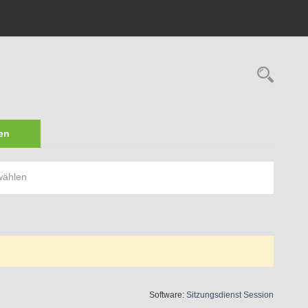
Rech
en
wählen
(Wird in 
Software:
Sitzungsdienst
Session