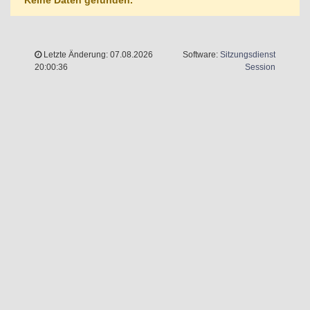
Keine Daten gefunden.
Letzte Änderung: 07.08.2026
Software:
Sitzungsdienst
(Wird in 
20:00:36
Session