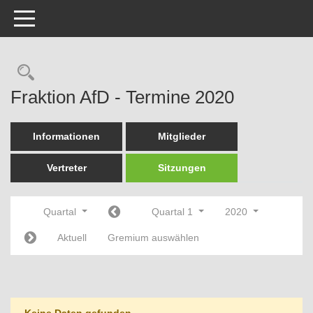
Toggle navigation
Rechercheauswahl
Fraktion AfD - Termine 2020
Informationen
Mitglieder
Vertreter
Sitzungen
Quartal
Quartal 1
2020
Aktuell
Gremium auswählen