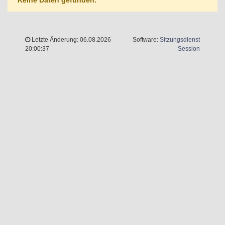
Keine Daten gefunden.
Letzte Änderung: 06.08.2026
Software:
Sitzungsdienst
(Wird in 
20:00:37
Session