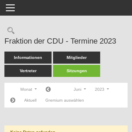
Toggle navigation
Rechercheauswahl
Fraktion der CDU - Termine 2023
Informationen
Mitglieder
Vertreter
Sitzungen
Monat
Juni
2023
Aktuell
Gremium auswählen