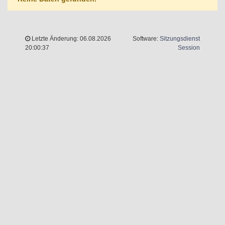
Letzte Änderung: 06.08.2026
Software:
Sitzungsdienst
(Wird in 
20:00:37
Session