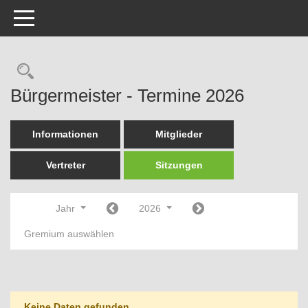
Toggle navigation
Rechercheauswahl
Bürgermeister - Termine 2026
Informationen
Mitglieder
Vertreter
Sitzungen
Jahr
2026
Gremium auswählen
Keine Daten gefunden.