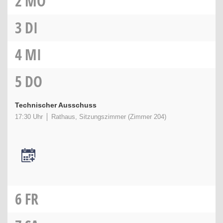
2
MO
3
DI
4
MI
5
DO
Technischer Ausschuss
17:30 Uhr
Rathaus, Sitzungszimmer (Zimmer 204)
6
FR