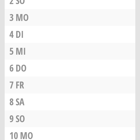
2
SO
3
MO
4
DI
5
MI
6
DO
7
FR
8
SA
9
SO
10
MO