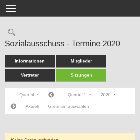
Toggle navigation
Rechercheauswahl
Sozialausschuss - Termine 2020
Informationen
Mitglieder
Vertreter
Sitzungen
Quartal
Quartal 1
2020
Aktuell
Gremium auswählen