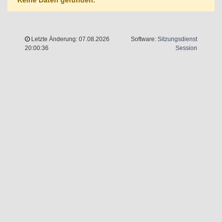
Keine Daten gefunden.
Letzte Änderung: 07.08.2026
Software:
Sitzungsdienst
(Wird in 
20:00:36
Session