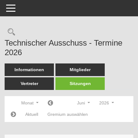
Toggle navigation
Rechercheauswahl
Technischer Ausschuss - Termine
2026
Informationen
Mitglieder
Vertreter
Sitzungen
Monat
Juni
2026
Aktuell
Gremium auswählen